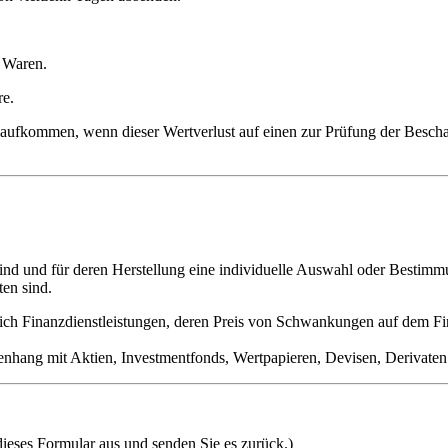
 Waren.
re
.
aufkommen, wenn dieser Wertverlust auf einen
zur Prüfung der Bescha
ind und für deren Herstellung eine
individuelle Auswahl oder Bestim
en sind.
lich Finanzdienstleistungen, deren Preis von
Schwankungen auf dem Fi
enhang mit
Aktien
,
Investmentfonds
,
Wertpapieren
,
Devisen
,
Derivaten
dieses Formular aus und senden Sie es zurück.)