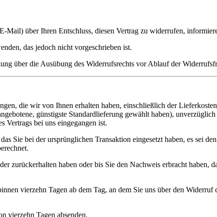
E-Mail
) über Ihren Entschluss, diesen Vertrag zu widerrufen, informier
enden, das jedoch
nicht vorgeschrieben
ist.
eilung über die Ausübung des Widerrufsrechts
vor Ablauf der Widerrufsfr
ungen
, die wir von Ihnen erhalten haben,
einschließlich der Lieferkosten
 angebotene, günstigste Standardlieferung gewählt haben),
unverzüglich
s Vertrags bei uns eingegangen ist.
, das Sie bei der ursprünglichen Transaktion eingesetzt haben, es sei d
erechnet.
der zurückerhalten
haben oder bis Sie den
Nachweis erbracht
haben, da
 binnen vierzehn Tagen
ab dem Tag, an dem Sie uns über den Widerruf di
von vierzehn Tagen
absenden.