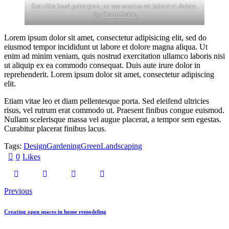
Stet clita kasd gubergren, no sea sanctus est labore et dolore.
By
Kevin Smith
Lorem ipsum dolor sit amet, consectetur adipisicing elit, sed do
eiusmod tempor incididunt ut labore et dolore magna aliqua. Ut
enim ad minim veniam, quis nostrud exercitation ullamco laboris nisi
ut aliquip ex ea commodo consequat. Duis aute irure dolor in
reprehenderit. Lorem ipsum dolor sit amet, consectetur adipiscing
elit.
Etiam vitae leo et diam pellentesque porta. Sed eleifend ultricies
risus, vel rutrum erat commodo ut. Praesent finibus congue euismod.
Nullam scelerisque massa vel augue placerat, a tempor sem egestas.
Curabitur placerat finibus lacus.
Tags:
Design
Gardening
Green
Landscaping
0
Likes
Previous
Creating open spaces in home remodeling